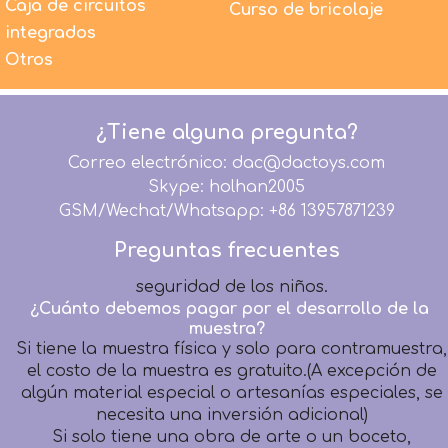
¿Los juguetes de peluche de DAC son seguros para
Caja de circuitos
Curso de bricolaje
los niños?
integrados
1. Todos los materiales utilizados por DACToys son
Otros
100% nuevos y respetuosos con el medio ambiente.
2. Todos los productos antes del embalaje son 100%
inspeccionados por detectores de agujas.
3. Todos los productos se fabrican estrictamente
¿Tiene alguna pregunta?
según los términos de seguridad EN71, EN62115,
Correo electrónico: dac@dactoys.com
EMC, RoHS, ASTM F963, CA65, CPSIA.
Skype: holhan2005
DACToys se compromete a proporcionar productos
GSM/Wechat/Whatsapp: +86 13957871239
de peluche de alta calidad para niños de todo el
mundo, pero la máxima prioridad sigue siendo la
Preguntas frecuentes
seguridad de los niños.
¿Cuánto debemos pagar por el desarrollo de la
muestra?
Si tiene la muestra física y solo para contramuestra,
el costo de la muestra es gratuito.(A excepción de
algún material especial o artesanías especiales, se
necesita una inversión adicional)
Si solo tiene una obra de arte o un boceto,
recaudaremos el material básico y el costo de