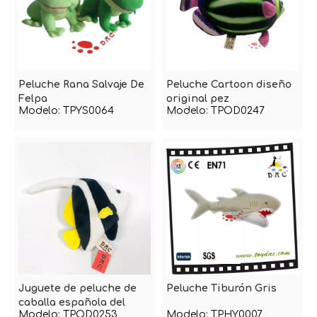
Peluche Rana Salvaje De
Peluche Cartoon diseño
Felpa
original pez
Modelo:
TPYS0064
Modelo:
TPOD0247
Juguete de peluche de
Peluche Tiburón Gris
caballa española del
Modelo:
TPOD0253
Modelo:
TPHY0007
océano