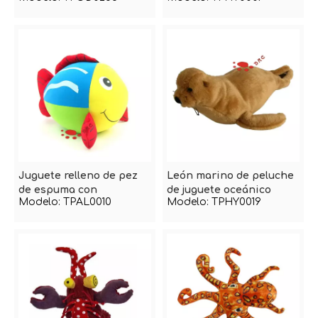
Juguete relleno de pez
León marino de peluche
de espuma con
de juguete oceánico
Modelo:
TPAL0010
Modelo:
TPHY0019
microperlas