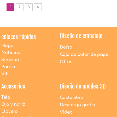
1
2
3
»
Diseño de embalaje
enlaces rápidos
Hogar
Bolsa
Noticias
Caja de color de papel
Servicio
Otros
Pareja
VIP
Accesorios
Diseño de moldes 3D
Tela
Costumbre
Ojo y nariz
Descarga gratis
Llavero
Video