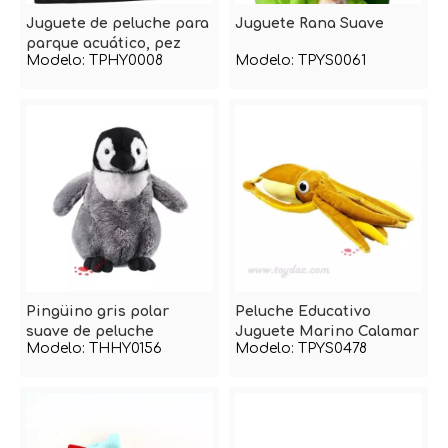
Juguete de peluche para
Juguete Rana Suave
parque acuático, pez
Modelo:
TPHY0008
Modelo:
TPYS0061
poco profundo
Pingüino gris polar
Peluche Educativo
suave de peluche
Juguete Marino Calamar
Modelo:
THHY0156
Modelo:
TPYS0478