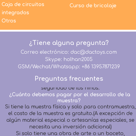
¿Los juguetes de peluche de DAC son seguros para
Caja de circuitos
Curso de bricolaje
los niños?
integrados
1. Todos los materiales utilizados por DACToys son
Otros
100% nuevos y respetuosos con el medio ambiente.
2. Todos los productos antes del embalaje son 100%
inspeccionados por detectores de agujas.
¿Tiene alguna pregunta?
3. Todos los productos se fabrican estrictamente
según los términos de seguridad EN71, EN62115,
Correo electrónico: dac@dactoys.com
EMC, RoHS, ASTM F963, CA65, CPSIA.
Skype: holhan2005
DACToys se compromete a proporcionar productos
GSM/Wechat/Whatsapp: +86 13957871239
de peluche de alta calidad para niños de todo el
mundo, pero la máxima prioridad sigue siendo la
Preguntas frecuentes
seguridad de los niños.
¿Cuánto debemos pagar por el desarrollo de la
muestra?
Si tiene la muestra física y solo para contramuestra,
el costo de la muestra es gratuito.(A excepción de
algún material especial o artesanías especiales, se
necesita una inversión adicional)
Si solo tiene una obra de arte o un boceto,
recaudaremos el material básico y el costo de