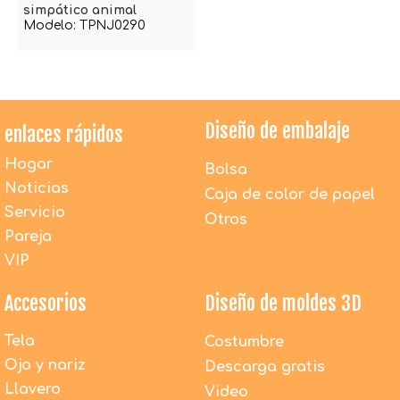
simpático animal
Modelo:
TPNJ0290
Diseño de embalaje
enlaces rápidos
Hogar
Bolsa
Noticias
Caja de color de papel
Servicio
Otros
Pareja
VIP
Accesorios
Diseño de moldes 3D
Tela
Costumbre
Ojo y nariz
Descarga gratis
Llavero
Video