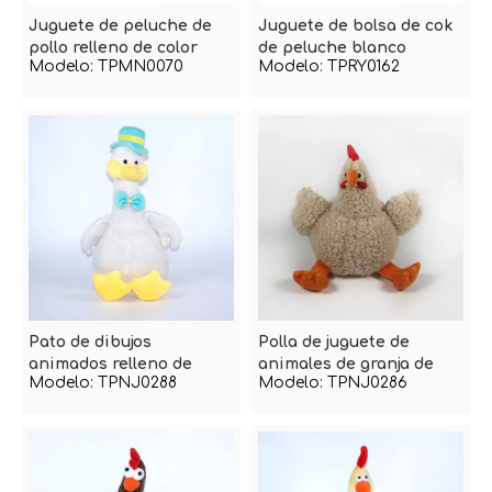
Juguete de peluche de
Juguete de bolsa de cok
pollo relleno de color
de peluche blanco
Modelo:
TPMN0070
Modelo:
TPRY0162
lindo
Pato de dibujos
Polla de juguete de
animados relleno de
animales de granja de
Modelo:
TPNJ0288
Modelo:
TPNJ0286
felpa
peluche