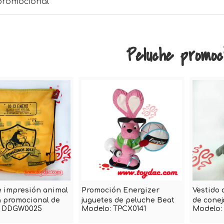
promocional
Peluche promoci
e impresión animal
Promoción Energizer
Vestido 
 promocional de
juguetes de peluche Beat
de conej
DDGW0025
Modelo:
TPCX0141
Modelo:
Company
Drum Rabbit