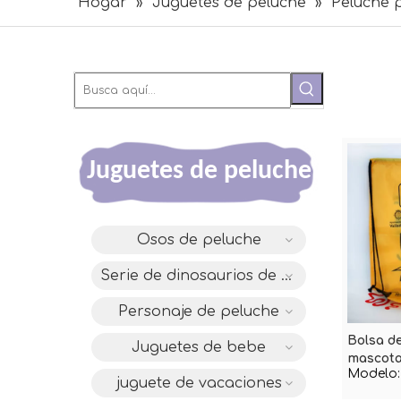
Hogar
»
Juguetes de peluche
»
Peluche 
Juguetes de peluche
Osos de peluche
Serie de dinosaurios de diseño original DAC
Personaje de peluche
Bolsa d
Juguetes de bebe
mascota
Modelo:
Comic 
juguete de vacaciones