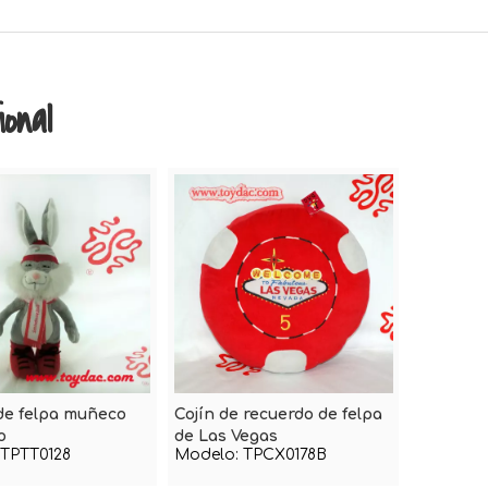
onal
de felpa muñeco
Cojín de recuerdo de felpa
o
de Las Vegas
TPTT0128
Modelo:
TPCX0178B