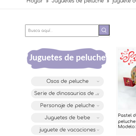
Hogar
»
Juguetes de peluche
»
juguete 
Juguetes de peluche
Osos de peluche
Serie de dinosaurios de diseño original DAC
Personaje de peluche
Pastel 
Juguetes de bebe
peluche
Modelo:
juguete de vacaciones