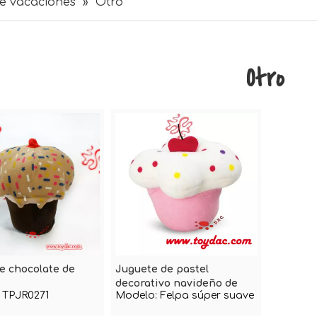
de vacaciones
»
Otro
Otro
de chocolate de
Juguete de pastel
decorativo navideño de
TPJR0271
Modelo:
Felpa súper suave
felpa