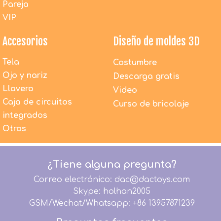
Pareja
VIP
Accesorios
Diseño de moldes 3D
Tela
Costumbre
Ojo y nariz
Descarga gratis
Llavero
Video
Caja de circuitos
Curso de bricolaje
integrados
¿Los juguetes de peluche de DAC son seguros para
los niños?
Otros
1. Todos los materiales utilizados por DACToys son
100% nuevos y respetuosos con el medio ambiente.
2. Todos los productos antes del embalaje son 100%
¿Tiene alguna pregunta?
inspeccionados por detectores de agujas.
Correo electrónico: dac@dactoys.com
3. Todos los productos se fabrican estrictamente
según los términos de seguridad EN71, EN62115,
Skype: holhan2005
EMC, RoHS, ASTM F963, CA65, CPSIA.
GSM/Wechat/Whatsapp: +86 13957871239
DACToys se compromete a proporcionar productos