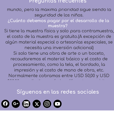
Preguntas frecuentes
de peluche de alta calidad para niños de todo el
mundo, pero la máxima prioridad sigue siendo la
seguridad de los niños.
¿Cuánto debemos pagar por el desarrollo de la
muestra?
Si tiene la muestra física y solo para contramuestra,
el costo de la muestra es gratuito.(A excepción de
algún material especial o artesanías especiales, se
necesita una inversión adicional)
Si solo tiene una obra de arte o un boceto,
recaudaremos el material básico y el costo de
procesamiento, como la tela, el bordado, la
impresión y el costo de mano de obra, etc.
Normalmente cobramos entre USD 50,00 y USD
200,00 por diseño, según los diferentes requisitos,
pero todos es reembolsable después de la
aprobación del pedido con un monto FOB superior
Síguenos en las redes sociales
a USD 3000,00.
¿Cuánto tiempo debo esperar para recibir mi
primera muestra?
Muestra de contador: dentro de 1 semana