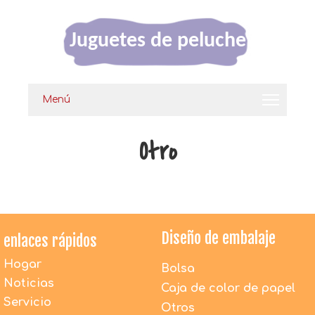
Juguetes de peluche
Menú
Otro
Diseño de embalaje
enlaces rápidos
Hogar
Bolsa
Noticias
Caja de color de papel
Servicio
Otros