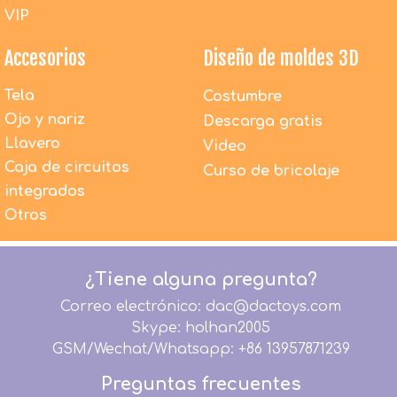
VIP
Accesorios
Diseño de moldes 3D
Tela
Costumbre
Ojo y nariz
Descarga gratis
Llavero
Video
Caja de circuitos
Curso de bricolaje
integrados
¿Los juguetes de peluche de DAC son seguros para
los niños?
Otros
1. Todos los materiales utilizados por DACToys son
100% nuevos y respetuosos con el medio ambiente.
2. Todos los productos antes del embalaje son 100%
¿Tiene alguna pregunta?
inspeccionados por detectores de agujas.
3. Todos los productos se fabrican estrictamente
Correo electrónico: dac@dactoys.com
según los términos de seguridad EN71, EN62115,
Skype: holhan2005
EMC, RoHS, ASTM F963, CA65, CPSIA.
GSM/Wechat/Whatsapp: +86 13957871239
DACToys se compromete a proporcionar productos
Preguntas frecuentes
de peluche de alta calidad para niños de todo el