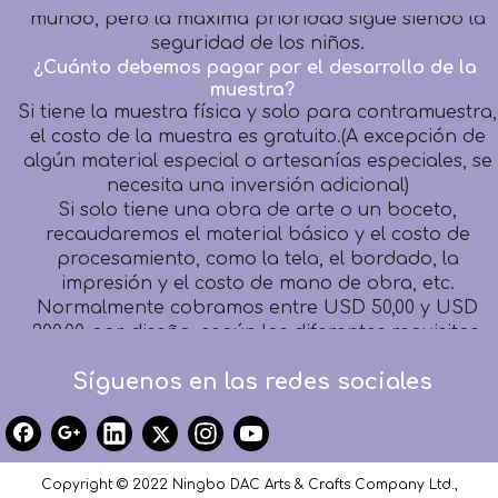
mundo, pero la máxima prioridad sigue siendo la
seguridad de los niños.
¿Cuánto debemos pagar por el desarrollo de la
muestra?
Si tiene la muestra física y solo para contramuestra,
el costo de la muestra es gratuito.(A excepción de
algún material especial o artesanías especiales, se
necesita una inversión adicional)
Si solo tiene una obra de arte o un boceto,
recaudaremos el material básico y el costo de
procesamiento, como la tela, el bordado, la
impresión y el costo de mano de obra, etc.
Normalmente cobramos entre USD 50,00 y USD
200,00 por diseño, según los diferentes requisitos,
pero todos es reembolsable después de la
aprobación del pedido con un monto FOB superior
Síguenos en las redes sociales
a USD 3000,00.
¿Cuánto tiempo debo esperar para recibir mi
primera muestra?
Muestra de contador: dentro de 1 semana
Copyright © 2022 Ningbo DAC Arts & Crafts Company Ltd.,
Desarrollo de muestras: dentro de 1 a 2 semanas