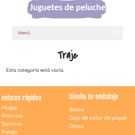
Juguetes de peluche
Menú
Traje
Esta categoría está vacía.
Diseño de embalaje
enlaces rápidos
Hogar
Bolsa
Noticias
Caja de color de papel
Servicio
Otros
Pareja