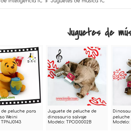
de inteligencia IC
»
Juguetes de música IC
Juguetes de mús
 de peluche para
Juguete de peluche de
Dinosaur
so Weini
dinosaurio salvaje
peluche
TPNJ0143
Modelo:
TPOD0002B
Modelo: