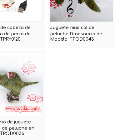
 de cabeza de
Juguete musical de
ía de perro de
peluche Dinosaurio de
TPRY0120
Modelo:
TPOD0043
juguete
io de juguete
o de peluche en
TPOD0036
nto