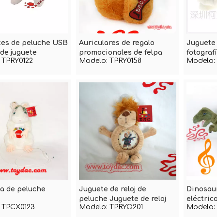
tes de peluche USB
Auriculares de regalo
Juguete
 de juguete
promocionales de felpa
fotograf
TPRY0122
Modelo:
TPRY0158
Modelo:
peluche
a de peluche
Juguete de reloj de
Dinosaur
peluche Juguete de reloj
eléctric
TPCX0123
Modelo:
TPRYO201
Modelo:
de león
movimie