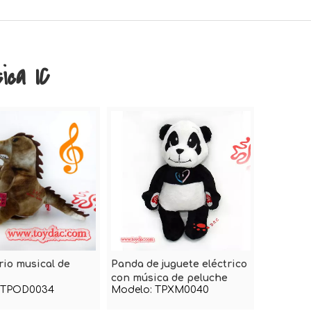
ica IC
io musical de
Panda de juguete eléctrico
con música de peluche
TPOD0034
Modelo:
TPXM0040