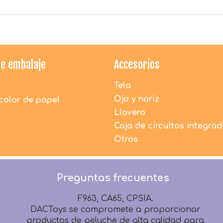
de embalaje
Accesorios
¿Los juguetes de peluche de DAC son seguros
para los niños?
Tela
1. Todos los materiales utilizados por DACToys
Ojo y nariz
color de papel
son 100% nuevos y respetuosos con el medio
ambiente.
Llavero
2. Todos los productos antes del embalaje son
Caja de circuitos integra
100% inspeccionados por detectores de
Otros
agujas.
3. Todos los productos se fabrican
estrictamente según los términos de
Preguntas frecuentes
seguridad EN71, EN62115, EMC, RoHS, ASTM
F963, CA65, CPSIA.
DACToys se compromete a proporcionar
productos de peluche de alta calidad para
niños de todo el mundo, pero la máxima