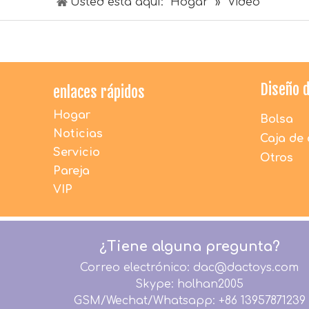
Usted está aquí:
Hogar
»
Video
Diseño 
enlaces rápidos
Hogar
Bolsa
Noticias
Caja de 
Servicio
Otros
Pareja
VIP
¿Tiene alguna pregunta?
Correo electrónico: dac@dactoys.com
Skype: holhan2005
GSM/Wechat/Whatsapp: +86 13957871239