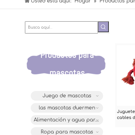
Usted está aquí:
Hogar
»
Productos pa
Productos para
mascotas
Juego de mascotas
las mascotas duermen
Juguete
cables 
Alimentación y agua para mascotas
para ma
Ropa para mascotas