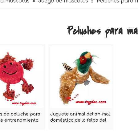
ra mascotas
»
Juego de mascotas
»
Peluches para 
Peluches para ma
s de peluche para
Juguete animal del animal
de entrenamiento
doméstico de la felpa del
scotas
sexo para los perros