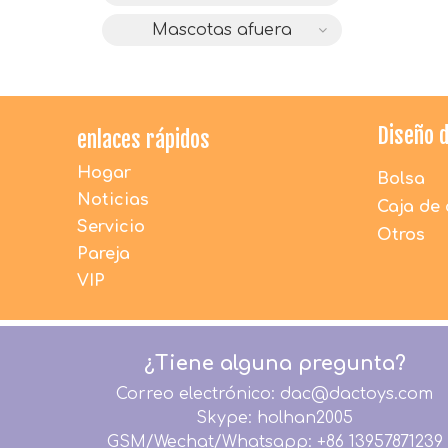
Mascotas afuera
Diseño 
enlaces rápidos
Hogar
Bolsa
Noticias
Caja de 
Servicio
Otros
Pareja
VIP
¿Tiene alguna pregunta?
Correo electrónico: dac@dactoys.com
Skype: holhan2005
GSM/Wechat/Whatsapp: +86 13957871239