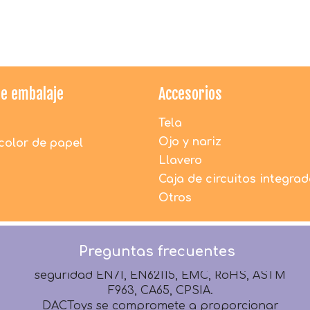
de embalaje
Accesorios
¿Los juguetes de peluche de DAC son seguros
para los niños?
Tela
1. Todos los materiales utilizados por DACToys
Ojo y nariz
color de papel
son 100% nuevos y respetuosos con el medio
Llavero
ambiente.
Caja de circuitos integra
2. Todos los productos antes del embalaje son
100% inspeccionados por detectores de
Otros
agujas.
3. Todos los productos se fabrican
estrictamente según los términos de
Preguntas frecuentes
seguridad EN71, EN62115, EMC, RoHS, ASTM
F963, CA65, CPSIA.
DACToys se compromete a proporcionar
productos de peluche de alta calidad para