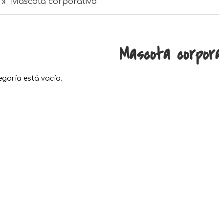
»
Mascota corporativa
Mascota corpor
egoría está vacía.