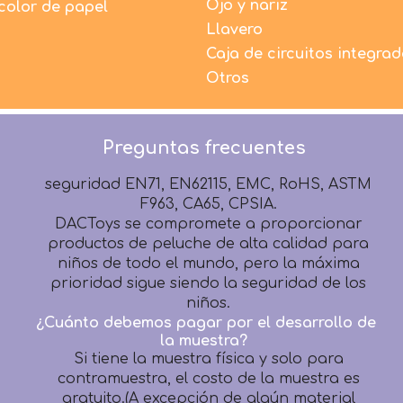
son 100% nuevos y respetuosos con el medio
Ojo y nariz
color de papel
ambiente.
Llavero
2. Todos los productos antes del embalaje son
Caja de circuitos integra
100% inspeccionados por detectores de
Otros
agujas.
3. Todos los productos se fabrican
estrictamente según los términos de
seguridad EN71, EN62115, EMC, RoHS, ASTM
Preguntas frecuentes
F963, CA65, CPSIA.
DACToys se compromete a proporcionar
productos de peluche de alta calidad para
niños de todo el mundo, pero la máxima
prioridad sigue siendo la seguridad de los
niños.
¿Cuánto debemos pagar por el desarrollo de
la muestra?
Si tiene la muestra física y solo para
contramuestra, el costo de la muestra es
gratuito.(A excepción de algún material
especial o artesanías especiales, se necesita
una inversión adicional)