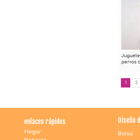
Juguete
perros 
1
2
Diseño 
enlaces rápidos
Hogar
Bolsa