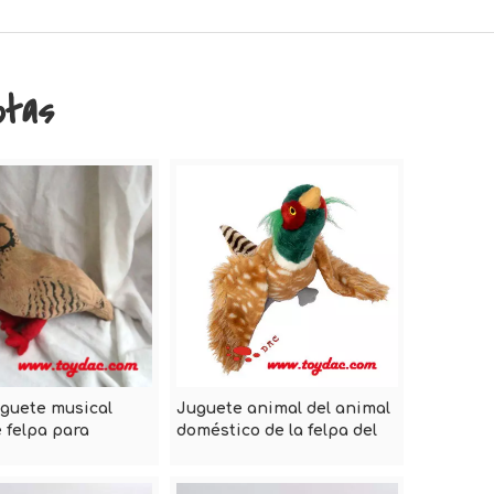
otas
guete musical
Juguete animal del animal
 felpa para
doméstico de la felpa del
s
sexo para los perros