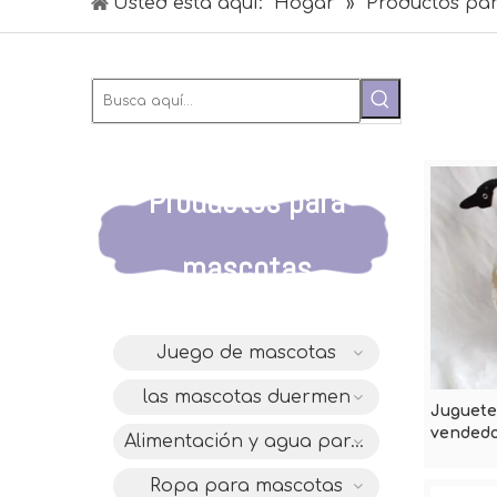
Usted está aquí:
Hogar
»
Productos pa
Productos para
mascotas
Juego de mascotas
las mascotas duermen
Juguete
vendedo
Alimentación y agua para mascotas
lindo d
de la fe
Ropa para mascotas