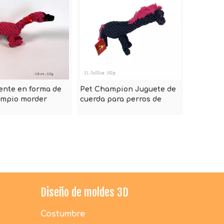
ente en forma de
Pet Champion Juguete de
impio morder
cuerda para perros de
 de algodón
algodón, tamaño mediano,
s juguete-
10 pulgadas, caballo salvaje
y
Diseño de moldes 3D
Costumbre