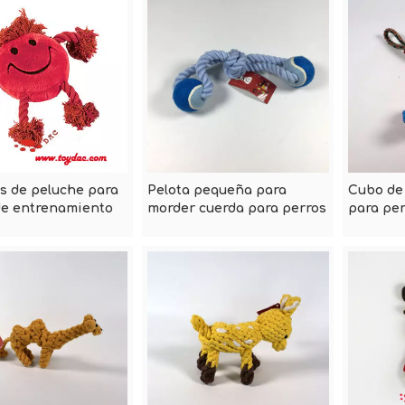
s de peluche para
Pelota pequeña para
Cubo de
de entrenamiento
morder cuerda para perros
para per
scotas
y gatos
algodón