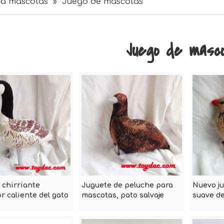
ra mascotas
»
Juego de mascotas
Juego de masc
 chirriante
Juguete de peluche para
Nuevo ju
r caliente del gato
mascotas, pato salvaje
suave de
el animal doméstico
realista
mascota
lpa