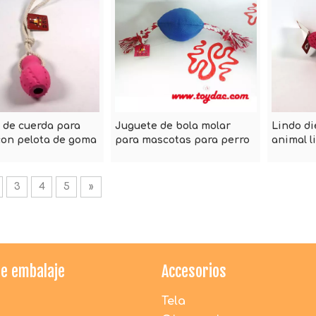
 de cuerda para
Juguete de bola molar
Lindo di
con pelota de goma
para mascotas para perro
animal l
cuerdas
duradera
Greenjo
3
4
5
»
de embalaje
Accesorios
¿Los juguetes de peluche de DAC son seguros
para los niños?
Tela
1. Todos los materiales utilizados por DACToys