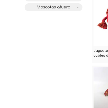
Mascotas afuera
Juguete
cables 
para ma