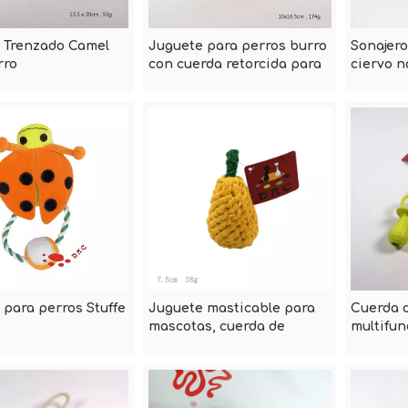
 Trenzado Camel
Juguete para perros burro
Sonajero
rro
con cuerda retorcida para
ciervo n
mascotas
 para perros Stuffe
Juguete masticable para
Cuerda 
mascotas, cuerda de
multifun
algodón, pera
para ma