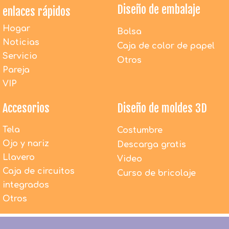
Diseño de embalaje
enlaces rápidos
Hogar
Bolsa
Noticias
Caja de color de papel
Servicio
Otros
Pareja
VIP
Accesorios
Diseño de moldes 3D
Tela
Costumbre
Ojo y nariz
Descarga gratis
Llavero
Video
Caja de circuitos
Curso de bricolaje
integrados
¿Los juguetes de peluche de DAC son seguros para
los niños?
Otros
1. Todos los materiales utilizados por DACToys son
100% nuevos y respetuosos con el medio ambiente.