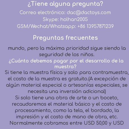
2. Todos los productos antes del embalaje son 100%
¿Tiene alguna pregunta?
inspeccionados por detectores de agujas.
Correo electrónico: dac@dactoys.com
3. Todos los productos se fabrican estrictamente
según los términos de seguridad EN71, EN62115,
Skype: holhan2005
EMC, RoHS, ASTM F963, CA65, CPSIA.
GSM/Wechat/Whatsapp: +86 13957871239
DACToys se compromete a proporcionar productos
Preguntas frecuentes
de peluche de alta calidad para niños de todo el
mundo, pero la máxima prioridad sigue siendo la
seguridad de los niños.
¿Cuánto debemos pagar por el desarrollo de la
muestra?
Si tiene la muestra física y solo para contramuestra,
el costo de la muestra es gratuito.(A excepción de
algún material especial o artesanías especiales, se
necesita una inversión adicional)
Si solo tiene una obra de arte o un boceto,
recaudaremos el material básico y el costo de
procesamiento, como la tela, el bordado, la
impresión y el costo de mano de obra, etc.
Normalmente cobramos entre USD 50,00 y USD
200,00 por diseño, según los diferentes requisitos,