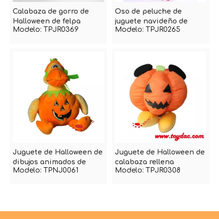
Calabaza de gorro de
Oso de peluche de
Halloween de felpa
juguete navideño de
Modelo:
TPJR0369
Modelo:
TPJR0265
Halloween
Juguete de Halloween de
Juguete de Halloween de
dibujos animados de
calabaza rellena
Modelo:
TPNJ0061
Modelo:
TPJR0308
peluche