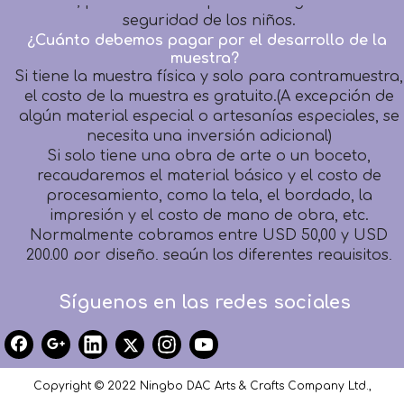
¿Cuánto debemos pagar por el desarrollo de la
muestra?
Si tiene la muestra física y solo para contramuestra,
el costo de la muestra es gratuito.(A excepción de
algún material especial o artesanías especiales, se
necesita una inversión adicional)
Si solo tiene una obra de arte o un boceto,
recaudaremos el material básico y el costo de
procesamiento, como la tela, el bordado, la
impresión y el costo de mano de obra, etc.
Normalmente cobramos entre USD 50,00 y USD
200,00 por diseño, según los diferentes requisitos,
pero todos es reembolsable después de la
aprobación del pedido con un monto FOB superior
a USD 3000,00.
Síguenos en las redes sociales
¿Cuánto tiempo debo esperar para recibir mi
primera muestra?
Muestra de contador: dentro de 1 semana
Desarrollo de muestras: dentro de 1 a 2 semanas
Copyright © 2022 Ningbo DAC Arts & Crafts Company Ltd.,
Tiempo de entrega: es necesario llamar al