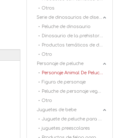
Otros
Serie de dinosaurios de diseño original DAC
Peluche de dinosaurio
Dinosaurio de la prehistoria
Productos temáticos de dinosaurios
Otro
Personaje de peluche
Personaje Animal De Peluche
Figura de personaje
Peluche de personaje vegetal
Otro
Juguetes de bebe
Juguete de peluche para bebé 0+
juguetes preescolares
Productos de felpa para dormitorio infantil