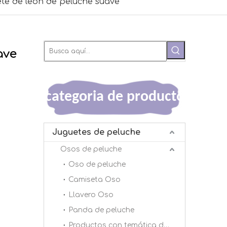
te de león de peluche suave
ave
categoria de producto
Juguetes de peluche
Osos de peluche
Oso de peluche
Camiseta Oso
Llavero Oso
Panda de peluche
Productos con temática de panda