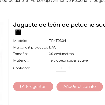
e de peluche
»
Personaje Animal De Peluche
»
Jugue
Juguete de león de peluche su
Modelo:
TPKT0304
Marca del producto:
DAC
Tamaño:
30 centimetros
Material :
Terciopelo súper suave.
Cantidad:
Preguntar
Añadir al carrito