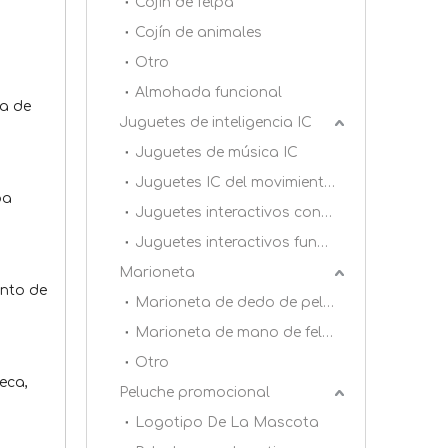
Cojín de felpa
Cojín de animales
Otro
Almohada funcional
ta de
Juguetes de inteligencia IC
Juguetes de música IC
Juguetes IC del movimiento de acción
opa
Juguetes interactivos con dientes azules
Juguetes interactivos funcionales
Marioneta
ento de
Marioneta de dedo de peluche
Marioneta de mano de felpa
Otro
eca,
Peluche promocional
Logotipo De La Mascota