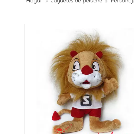
Hogar
»
Juguetes de peluche
»
Personaj