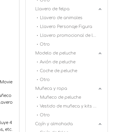
Otro
Llavero de felpa
Llavero de animales
Llavero Personaje Figura
Llavero promocional de la felpa
Otro
Modelo de peluche
Avión de peluche
Coche de peluche
Otro
 Movie
Muñeca y ropa
muñeco
Muñeco de peluche
lavero
Vestido de muñeca y kits de bricolaje
Otro
luye 4
Cojín y almohada
, etc.