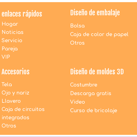
Diseño de embalaje
enlaces rápidos
Hogar
Bolsa
Noticias
Caja de color de papel
Servicio
Otros
Pareja
VIP
Accesorios
Diseño de moldes 3D
Tela
Costumbre
¿Los juguetes de peluche de DAC son seguros para
Ojo y nariz
los niños?
Descarga gratis
1. Todos los materiales utilizados por DACToys son
Llavero
Video
100% nuevos y respetuosos con el medio ambiente.
Caja de circuitos
Curso de bricolaje
2. Todos los productos antes del embalaje son 100%
integrados
inspeccionados por detectores de agujas.
Otros
3. Todos los productos se fabrican estrictamente
según los términos de seguridad EN71, EN62115,