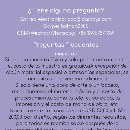
EMC, RoHS, ASTM F963, CA65, CPSIA.
DACToys se compromete a proporcionar productos
¿Tiene alguna pregunta?
de peluche de alta calidad para niños de todo el
Correo electrónico: dac@dactoys.com
mundo, pero la máxima prioridad sigue siendo la
Skype: holhan2005
seguridad de los niños.
GSM/Wechat/Whatsapp: +86 13957871239
¿Cuánto debemos pagar por el desarrollo de la
muestra?
Preguntas frecuentes
Si tiene la muestra física y solo para contramuestra,
el costo de la muestra es gratuito.(A excepción de
algún material especial o artesanías especiales, se
necesita una inversión adicional)
Si solo tiene una obra de arte o un boceto,
recaudaremos el material básico y el costo de
procesamiento, como la tela, el bordado, la
impresión y el costo de mano de obra, etc.
Normalmente cobramos entre USD 50,00 y USD
200,00 por diseño, según los diferentes requisitos,
pero todos es reembolsable después de la
aprobación del pedido con un monto FOB superior
a USD 3000,00.
¿Cuánto tiempo debo esperar para recibir mi