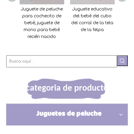
te de peluche
Juguete educativo
Peluche Fragancia
 cochecito de
del bebé del cubo
Frijol Fruta Juguete
é, juguete de
del corral de la tela
Melocotón
o para bebé
de la felpa
cién nacido
categoria de producto
Juguetes de peluche