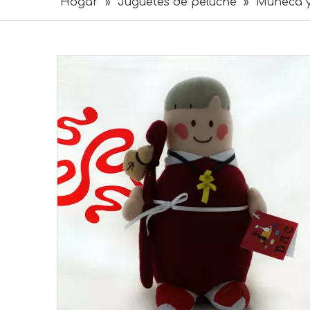
Hogar
»
Juguetes de peluche
»
Muñeca 