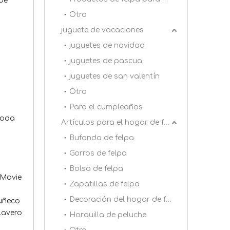
 de
Otro
juguete de vacaciones
juguetes de navidad
juguetes de pascua
juguetes de san valentín
Otro
Para el cumpleaños
moda
Artículos para el hogar de felpa
Bufanda de felpa
Gorros de felpa
Bolsa de felpa
 Movie
Zapatillas de felpa
Decoración del hogar de felpa
muñeco
lavero
Horquilla de peluche