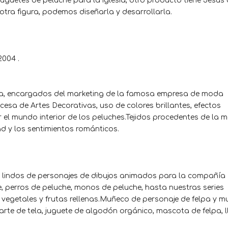
juguetes de peluche para la iglesia, otro producto tiene Jesús
a otra figura, podemos diseñarla y desarrollarla.
2004 .
ura, encargados del marketing de la famosa empresa de moda
cesa de Artes Decorativas, uso de colores brillantes, efectos
 el mundo interior de los peluches.Tejidos procedentes de la 
ad y los sentimientos románticos.
 lindos de personajes de dibujos animados para la compañía
e, perros de peluche, monos de peluche, hasta nuestras series
 vegetales y frutas rellenas.Muñeco de personaje de felpa y 
 arte de tela, juguete de algodón orgánico, mascota de felpa, l