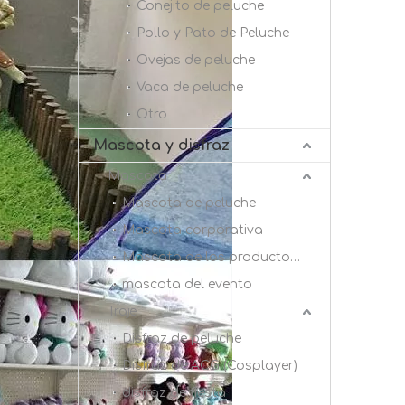
Conejito de peluche
Pollo y Pato de Peluche
Ovejas de peluche
Vaca de peluche
Otro
Mascota y disfraz
Mascota
Mascota de peluche
Mascota corporativa
Mascota de los productos básicos
mascota del evento
Traje
Disfraz de peluche
Disfraz de ACG (Cosplayer)
disfraz de fiesta