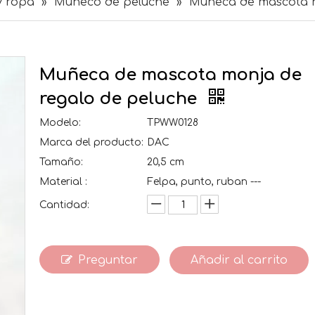
y ropa
»
Muñeco de peluche
»
Muñeca de mascota m
Muñeca de mascota monja de
regalo de peluche
Modelo:
TPWW0128
Marca del producto:
DAC
Tamaño:
20,5 cm
Material :
Felpa, punto, ruban ---
Cantidad:
Preguntar
Añadir al carrito