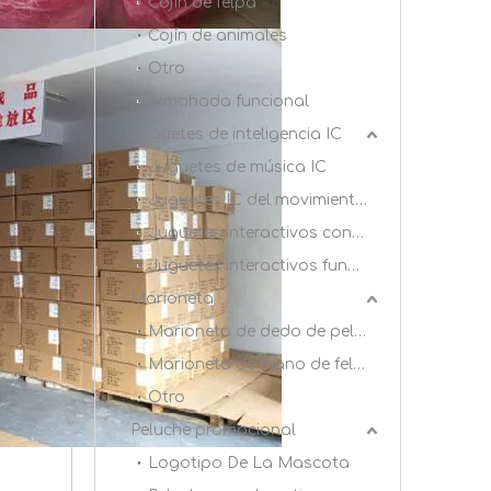
Cojín de felpa
Cojín de animales
Otro
Almohada funcional
Juguetes de inteligencia IC
Juguetes de música IC
Juguetes IC del movimiento de acción
Juguetes interactivos con dientes azules
Juguetes interactivos funcionales
Marioneta
Marioneta de dedo de peluche
Marioneta de mano de felpa
Otro
Peluche promocional
Logotipo De La Mascota