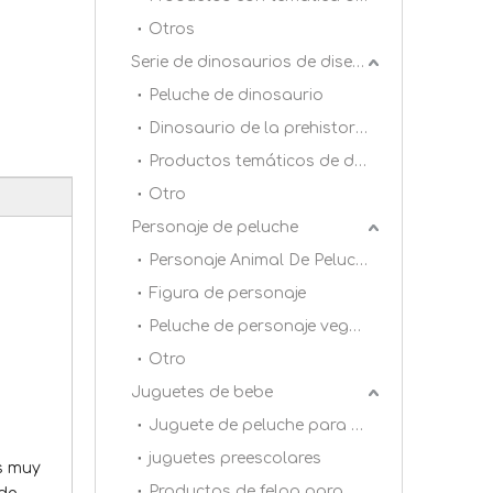
Otros
Serie de dinosaurios de diseño original DAC
Peluche de dinosaurio
Dinosaurio de la prehistoria
Productos temáticos de dinosaurios
Otro
Personaje de peluche
Personaje Animal De Peluche
Figura de personaje
Peluche de personaje vegetal
Otro
Juguetes de bebe
Juguete de peluche para bebé 0+
juguetes preescolares
es muy
Productos de felpa para dormitorio infantil