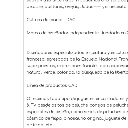
suave y usa tinte verde. Producimos una serie de 
peluche, pastores, ovejas, Judas----- -, si necesit
Cultura de marca - DAC
Marca de diseñador independiente , fundada en 
Diseñadores especializados en pintura y escult
francesa, egresados ​​de la Escuela Nacional Fran
superpuestos, expresiones faciales para expresar
natural, verde, colorida, la búsqueda de la libert
Línea de productos CAD:
Ofrecemos todo tipo de juguetes encantadores y
& TV, desde ositos de peluche, conejos de peluch
especiales de diseño, como series de peluches de
cósmico de felpa, dinosaurio original, juguete de
de felpa etc.