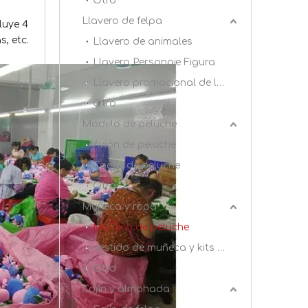
Otro
Llavero de felpa
luye 4
, etc.
Llavero de animales
Llavero Personaje Figura
Llavero promocional de la felpa
Otro
Modelo de peluche
Avión de peluche
Coche de peluche
Otro
Muñeca y ropa
Muñeco de peluche
Vestido de muñeca y kits de bricolaje
Otro
Cojín y almohada