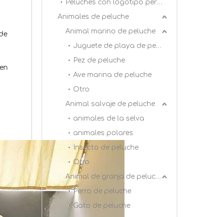
Peluches con logotipo personalizado
Animales de peluche
Animal marino de peluche
 de
Juguete de playa de peluche
Pez de peluche
 en
Ave marina de peluche
Otro
Animal salvaje de peluche
animales de la selva
animales polares
Insecto de peluche
Otro
Animal de granja de peluche
Perro de peluche
Gato de peluche