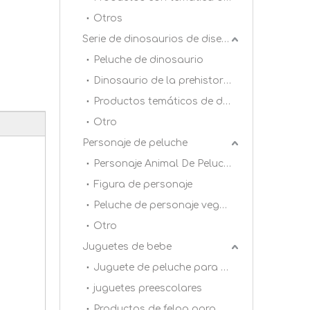
Otros
Serie de dinosaurios de diseño original DAC
Peluche de dinosaurio
Dinosaurio de la prehistoria
Productos temáticos de dinosaurios
Otro
Personaje de peluche
Personaje Animal De Peluche
Figura de personaje
Peluche de personaje vegetal
Otro
Juguetes de bebe
Juguete de peluche para bebé 0+
juguetes preescolares
Productos de felpa para dormitorio infantil