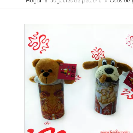
Hogar
»
Juguetes de peluche
»
Osos de 