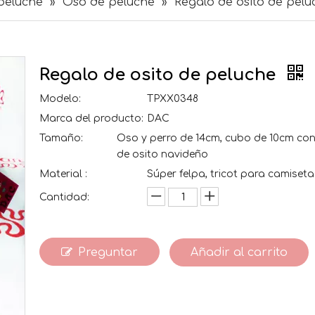
peluche
»
Oso de peluche
»
Regalo de osito de pelu
Regalo de osito de peluche
Modelo:
TPXX0348
Marca del producto:
DAC
Tamaño:
Oso y perro de 14cm, cubo de 10cm con
de osito navideño
Material :
Súper felpa, tricot para camiseta
Cantidad:
Preguntar
Añadir al carrito