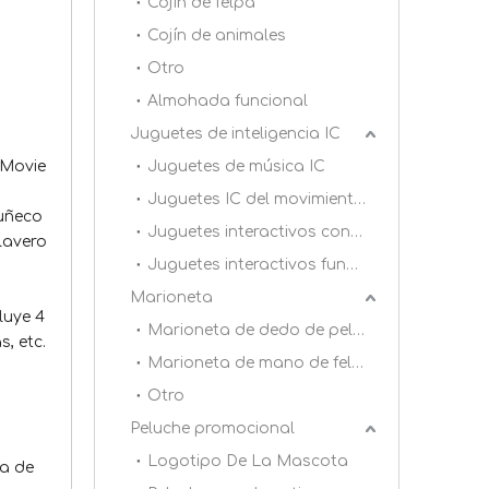
Cojín de felpa
Cojín de animales
Otro
Almohada funcional
Juguetes de inteligencia IC
 Movie
Juguetes de música IC
Juguetes IC del movimiento de acción
muñeco
Juguetes interactivos con dientes azules
lavero
Juguetes interactivos funcionales
Marioneta
luye 4
Marioneta de dedo de peluche
, etc.
Marioneta de mano de felpa
Otro
Peluche promocional
Logotipo De La Mascota
ta de