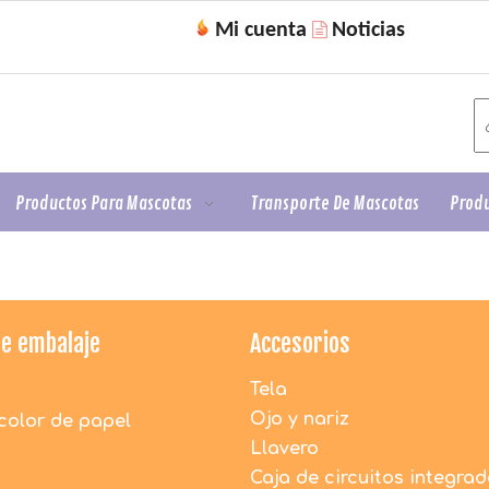
Mi cuenta
Noticias

Productos Para Mascotas
Transporte De Mascotas
Produ
de embalaje
Accesorios
¿Los juguetes de peluche de DAC son seguros
Tela
para los niños?
Ojo y nariz
color de papel
1. Todos los materiales utilizados por DACToys
son 100% nuevos y respetuosos con el medio
Llavero
ambiente.
Caja de circuitos integra