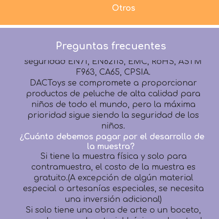
2. Todos los productos antes del embalaje son
Otros
100% inspeccionados por detectores de
agujas.
3. Todos los productos se fabrican
Preguntas frecuentes
estrictamente según los términos de
seguridad EN71, EN62115, EMC, RoHS, ASTM
F963, CA65, CPSIA.
DACToys se compromete a proporcionar
productos de peluche de alta calidad para
niños de todo el mundo, pero la máxima
prioridad sigue siendo la seguridad de los
niños.
¿Cuánto debemos pagar por el desarrollo de
la muestra?
Si tiene la muestra física y solo para
contramuestra, el costo de la muestra es
gratuito.(A excepción de algún material
especial o artesanías especiales, se necesita
una inversión adicional)
Si solo tiene una obra de arte o un boceto,
recaudaremos el material básico y el costo de