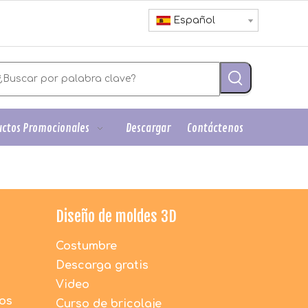
Español
ctos Promocionales
Descargar
Contáctenos
Diseño de moldes 3D
Costumbre
Descarga gratis
Video
dos
Curso de bricolaje