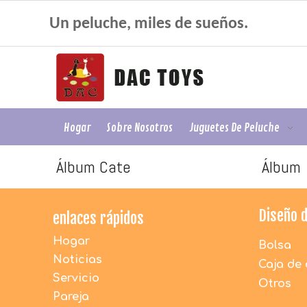
Un peluche, miles de sueños.
Hogar
Sobre Nosotros
Juguetes De Peluche
Álbum Cate
Álbum
Diseño 
enlaces rápidos
Hogar
Bolsa
Noticias
Caja de 
Servicio
Otros
Pareja